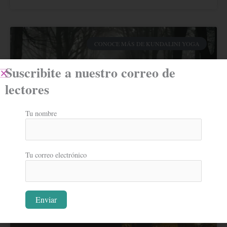
CONOCE MÁS DE KUNDALINI YOGA
Suscribite a nuestro correo de
lectores
Tu nombre
Tu correo electrónico
CÓMO EMPEZAR A MEDITAR
VER MÁS