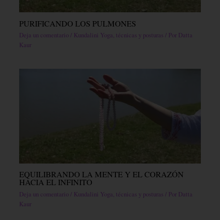
PURIFICANDO LOS PULMONES
Deja un comentario
/
Kundalini Yoga, técnicas y posturas
/ Por
Datta
Kaur
EQUILIBRANDO LA MENTE Y EL CORAZÓN
HACIA EL INFINITO
Deja un comentario
/
Kundalini Yoga, técnicas y posturas
/ Por
Datta
Kaur