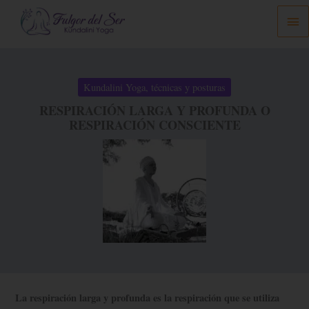
Ir
Me
al
prin
contenido
Kundalini Yoga, técnicas y posturas
RESPIRACIÓN LARGA Y PROFUNDA O
RESPIRACIÓN CONSCIENTE
La respiración larga y profunda es la respiración que se utiliza