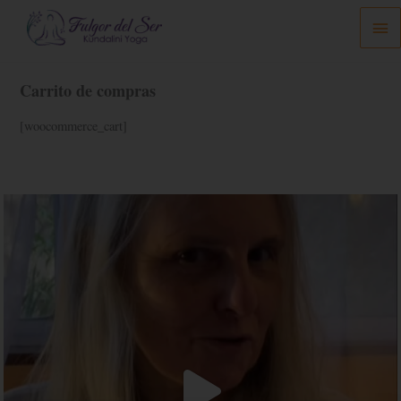
Ir
Me
al
prin
contenido
Carrito de compras
[woocommerce_cart]