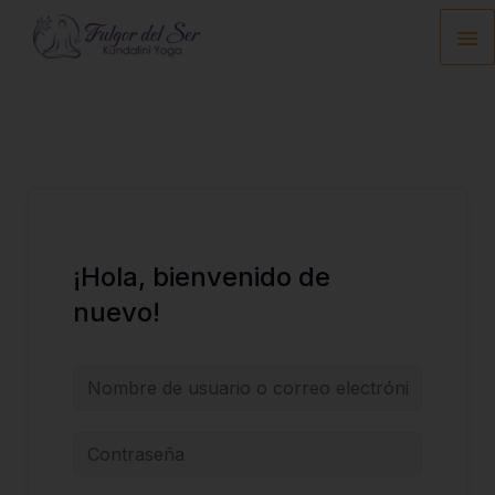
Ir
Me
al
contenido
pri
¡Hola, bienvenido de
nuevo!