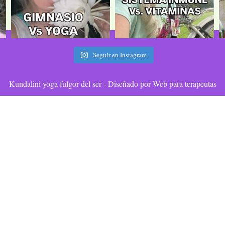
Seguir en Instagram
Kundalini yoga fulgor del ser - Diseñado por Web para terapeutas