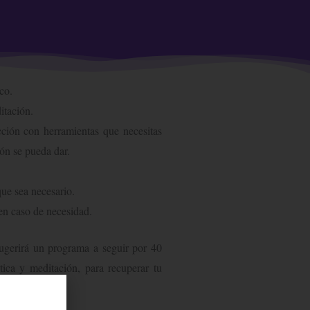
co.
itación.
cción con herramientas que necesitas
ión se pueda dar.
e que sea necesario.
 en caso de necesidad.
sugerirá un programa a seguir por 40
tica y meditación, para recuperar tu