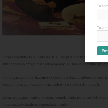
Tu nom
Tu corr
¿Qué t
Puedes consultar lo que quieras, te guiaré para que llegues o te apro
entender quién eres y cuál es tu propósito, aclarar el momento que está
Por lo general lo que hacemos es querer cambiar el entorno externo para
cuando tú haces el cambio y encuentras la respuesta dentro de ti.
Es un acompañamiento emocional complementario, no sustitutivo de ni
ni recomiendo finalizar ningún tratamiento.