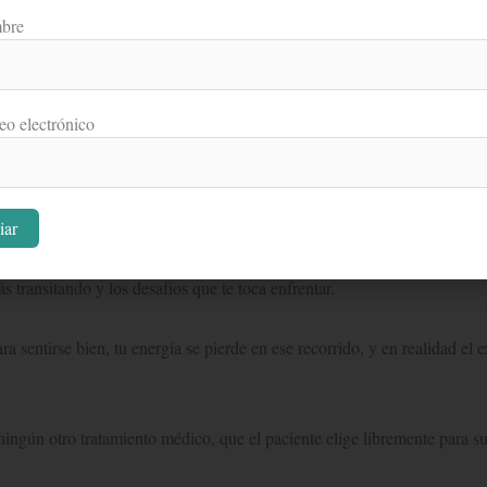
bre
eo electrónico
ipo de asuntos puedes traer a tu consulta?
ximes al fondo de tu malestar. Desde la mirada yóguica puedes comprende
s transitando y los desafíos que te toca enfrentar.
 sentirse bien, tu energía se pierde en ese recorrido, y en realidad el 
ngún otro tratamiento médico, que el paciente elige libremente para s