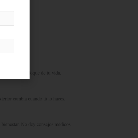
r y ver otro enfoque de tu vida,
exterior cambia cuando tú lo haces,
u bienestar. No doy consejos médicos