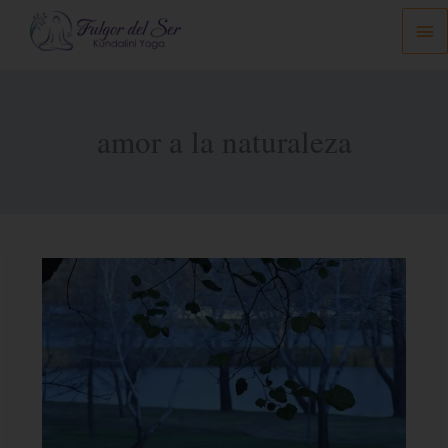
Ir
Me
al
prin
contenido
amor a la naturaleza