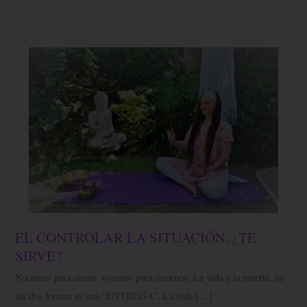
EL
EL CONTROLAR LA SITUACIÓN, ¿TE
CONTROLAR
LA
SIRVE?
SITUACIÓN,
¿TE
Nacemos para crecer, vivimos para crearnos. La vida y la muerte, en
SIRVE?
las dos formas es una “ENTREGA”. La vida […]