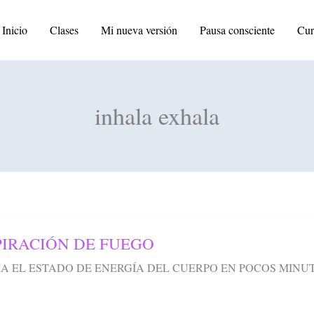
Inicio
Clases
Mi nueva versión
Pausa consciente
Cur
inhala exhala
PIRACIÓN
PIRACIÓN DE FUEGO
GO
 EL ESTADO DE ENERGÍA DEL CUERPO EN POCOS MINUTOS. En la