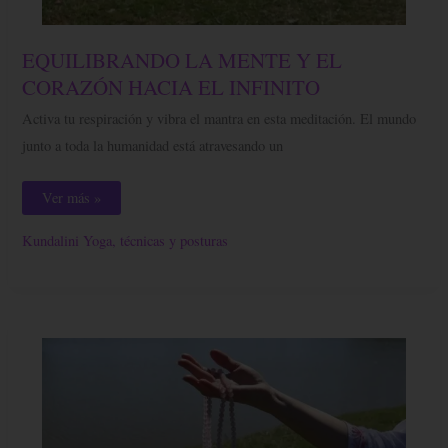
EQUILIBRANDO
EQUILIBRANDO LA MENTE Y EL
LA
MENTE
CORAZÓN HACIA EL INFINITO
Y
EL
Activa tu respiración y vibra el mantra en esta meditación. El mundo
CORAZÓN
HACIA
junto a toda la humanidad está atravesando un
EL
INFINITO
Ver más »
Kundalini Yoga, técnicas y posturas