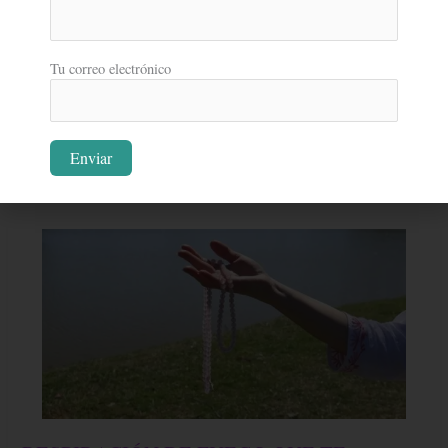
En la práctica de Kundalini Yoga siempre comenzamos y finalizamos
FÁCIL
la clase sentados con las piernas cruzadas y con la
Tu correo electrónico
Ver más »
Kundalini Yoga, técnicas y posturas
RESPIRACIÓN