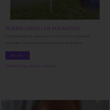
PURIFICANDO
PURIFICANDO LOS PULMONES
LOS
PULMONES
La profundidad del caminar en la vida te lo da la respiración
consciente. La respiración es involuntaria, no le damos
Ver más »
Kundalini Yoga, técnicas y posturas