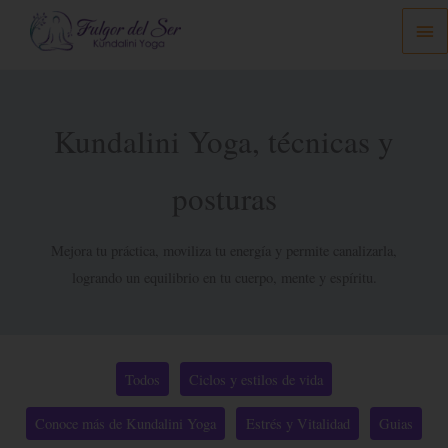
Ir
Me
al
prin
contenido
Kundalini Yoga, técnicas y
posturas
Mejora tu práctica, moviliza tu energía y permite canalizarla,
logrando un equilibrio en tu cuerpo, mente y espíritu.
Filter
Todos
Ciclos y estilos de vida
posts
by
Conoce más de Kundalini Yoga
Estrés y Vitalidad
Guias