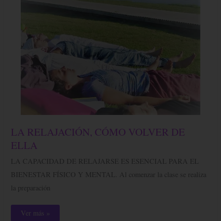
LA
LA RELAJACIÓN, CÓMO VOLVER DE
RELAJACIÓN,
CÓMO
ELLA
VOLVER
DE
LA CAPACIDAD DE RELAJARSE ES ESENCIAL PARA EL
ELLA
BIENESTAR FÍSICO Y MENTAL. Al comenzar la clase se realiza
la preparación
Ver más »