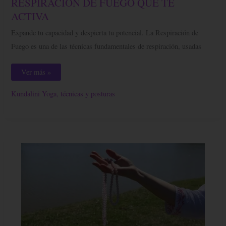
RESPIRACIÓN DE FUEGO QUE TE
DE
FUEGO
ACTIVA
QUE
TE
Expande tu capacidad y despierta tu potencial. La Respiración de
ACTIVA
Fuego es una de las técnicas fundamentales de respiración, usadas
Ver más »
Kundalini Yoga, técnicas y posturas