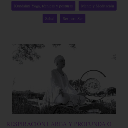
category
Kundalini Yoga, técnicas y posturas
Mente y Meditación
Salud
Ser para Ser
RESPIRACIÓN
RESPIRACIÓN LARGA Y PROFUNDA O
LARGA