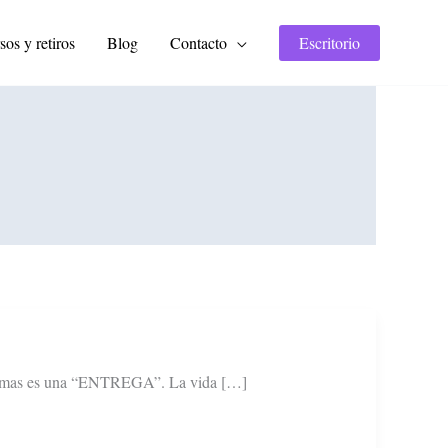
sos y retiros
Blog
Contacto
Escritorio
s formas es una “ENTREGA”. La vida […]