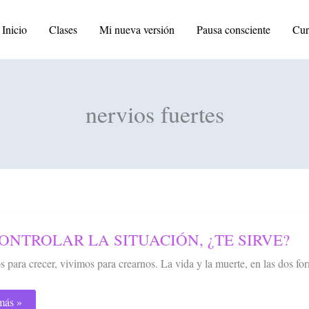
Inicio
Clases
Mi nueva versión
Pausa consciente
Cur
nervios fuertes
NTROLAR
ONTROLAR LA SITUACIÓN, ¿TE SIRVE?
UACIÓN,
 para crecer, vivimos para crearnos. La vida y la muerte, en las do
VE?
más »