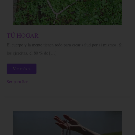
TÚ
TÚ HOGAR
HOGAR
El cuerpo y la mente tienen todo para crear salud por si mismos. Si
los ejercitas, el 80 % de […]
Ver más »
Ser para Ser