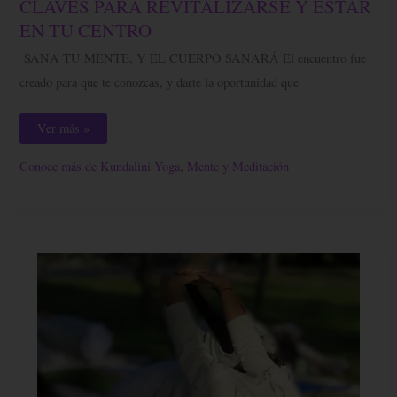
CLAVES PARA REVITALIZARSE Y ESTAR
PARA
REVITALIZARSE
EN TU CENTRO
Y
ESTAR
SANA TU MENTE, Y EL CUERPO SANARÁ El encuentro fue
EN
TU
creado para que te conozcas, y darte la oportunidad que
CENTRO
Ver más »
Conoce más de Kundalini Yoga
,
Mente y Meditación