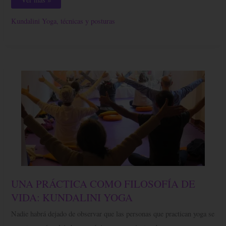
Kundalini Yoga, técnicas y posturas
UNA
UNA PRÁCTICA COMO FILOSOFÍA DE
PRÁCTICA
COMO
VIDA: KUNDALINI YOGA
FILOSOFÍA
DE
Nadie habrá dejado de observar que las personas que practican yoga se
VIDA:
KUNDALINI