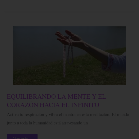
EQUILIBRANDO
EQUILIBRANDO LA MENTE Y EL
LA
MENTE
CORAZÓN HACIA EL INFINITO
Y
EL
Activa tu respiración y vibra el mantra en esta meditación. El mundo
CORAZÓN
HACIA
junto a toda la humanidad está atravesando un
EL
INFINITO
Ver más »