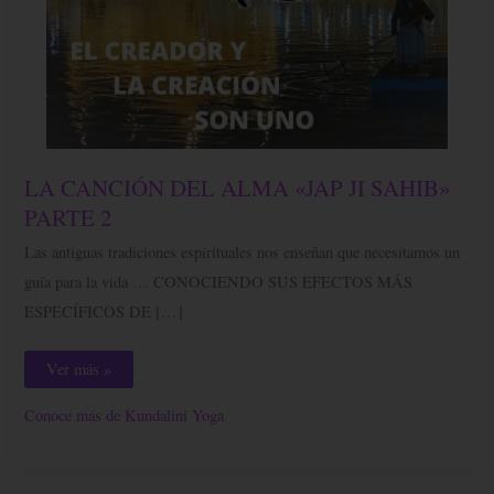
LA
LA CANCIÓN DEL ALMA «JAP JI SAHIB»
CANCIÓN
DEL
PARTE 2
ALMA
«JAP
Las antiguas tradiciones espirituales nos enseñan que necesitamos un
JI
SAHIB»
guía para la vida … CONOCIENDO SUS EFECTOS MÁS
PARTE
2
ESPECÍFICOS DE […]
Ver más »
Conoce más de Kundalini Yoga