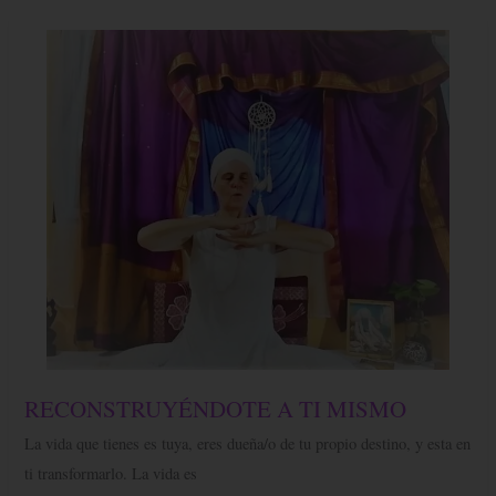
RECONSTRUYÉNDOTE
RECONSTRUYÉNDOTE A TI MISMO
A
TI
La vida que tienes es tuya, eres dueña/o de tu propio destino, y esta en
MISMO
ti transformarlo. La vida es